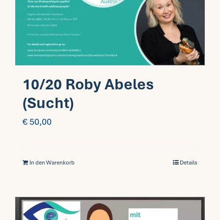
Fragen FAQ
Kontakt
10/20 Roby Abeles
Mein Account
(Sucht)
€
50,00
In den Warenkorb
Details