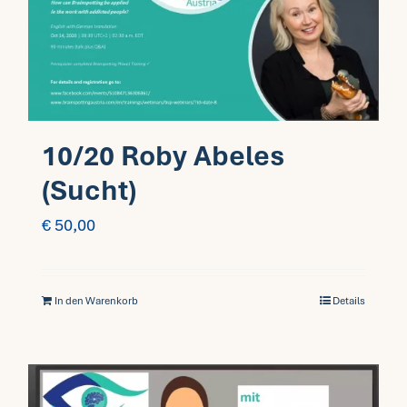
Fragen FAQ
Kontakt
10/20 Roby Abeles
Mein Account
(Sucht)
€
50,00
In den Warenkorb
Details