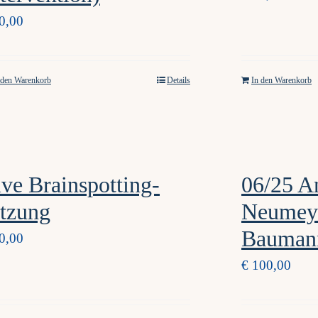
0,00
 den Warenkorb
Details
In den Warenkorb
ve Brainspotting-
06/25 A
itzung
Neumey
Baumann
0,00
€
100,00