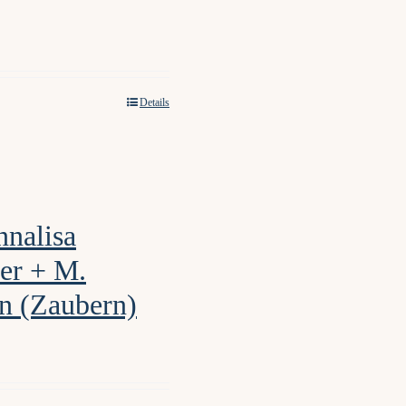
Details
nnalisa
er + M.
 (Zaubern)