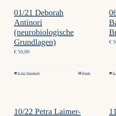
01/21 Deborah
0
Antinori
B
(neurobiologische
Br
Grundlagen)
€
5
€
50,00
In den Warenkorb
Details
In
10/22 Petra Laimer-
1