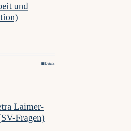
beit und
tion)
Details
etra Laimer-
 (SV-Fragen)