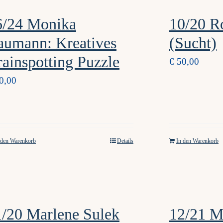
6/24 Monika
10/20 R
aumann: Kreatives
(Sucht)
ainspotting Puzzle
€
50,00
0,00
 den Warenkorb
Details
In den Warenkorb
1/20 Marlene Sulek
12/21 M