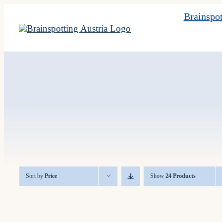
Skip
Brainspot
to
content
Sort by
Price
Show
24 Products