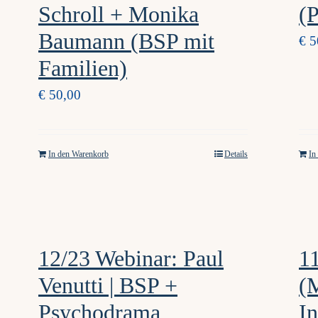
Schroll + Monika
(P
Baumann (BSP mit
€
5
Familien)
€
50,00
In den Warenkorb
Details
In
12/23 Webinar: Paul
1
Venutti | BSP +
(M
Psychodrama
In