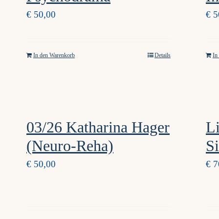
€
50,00
€
5
In den Warenkorb
Details
In
03/26 Katharina Hager
Li
(Neuro-Reha)
S
€
50,00
€
7