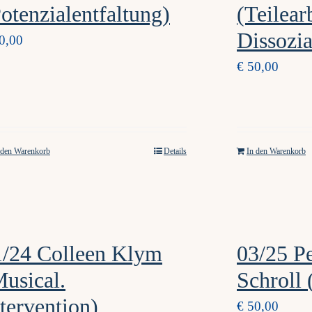
otenzialentfaltung)
(Teilear
Dissozia
0,00
€
50,00
 den Warenkorb
Details
In den Warenkorb
1/24 Colleen Klym
03/25 P
usical.
Schroll
tervention)
€
50,00