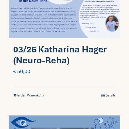
Fragen FAQ
Kontakt
03/26 Katharina Hager
Mein Account
(Neuro-Reha)
€
50,00
In den Warenkorb
Details