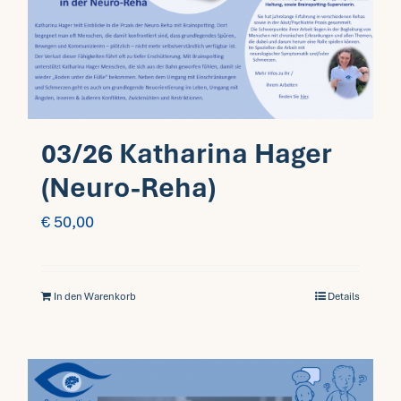
Fragen FAQ
Kontakt
03/26 Katharina Hager
Mein Account
(Neuro-Reha)
€
50,00
In den Warenkorb
Details