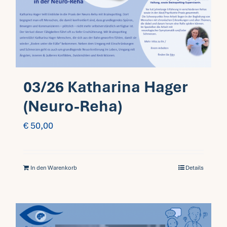
Fragen FAQ
Kontakt
03/26 Katharina Hager
Mein Account
(Neuro-Reha)
€
50,00
In den Warenkorb
Details