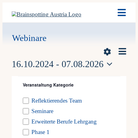
Skip
Toggl
to
Navig
content
Brain
Webinare
Vera
Veranstaltunge
Ausb
Ansicht
Liste
Hide
Ans
16.10.2024
 - 
07.08.2026
Navigat
Filters
Nav
Term
Datum
Filters
Changing
wählen.
Oktober 2024
Veranstaltung Kategorie
Open
any
Fach
filter
Mi.
Reflektierendes Team
Veranstaltung
16
of
Seminare
Kategorie
Team
the
Erweiterte Berufe Lehrgang
form
16. Oktober 2024
Phase 1
News