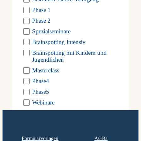
form
Phase 1
Frag
inputs
Phase 2
will
Spezialseminare
Kont
cause
Brainspotting Intensiv
Brainspotting mit Kindern und
the
Mein
Jugendlichen
list
Masterclass
of
Phase4
events
Phase5
to
Webinare
refresh
with
the
Formularvorlagen
AGBs