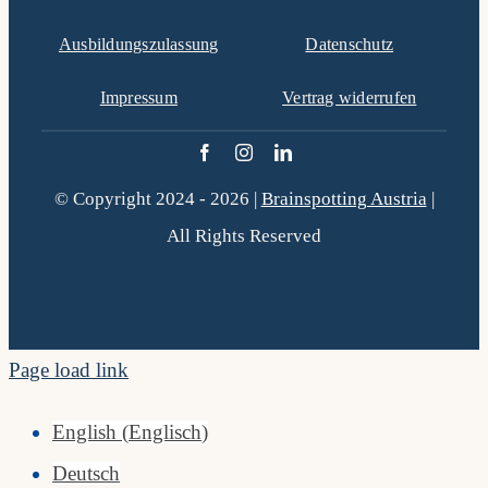
filtered
Ausbildungszulassung
Datenschutz
results.
Impressum
Vertrag widerrufen
© Copyright 2024 - 2026 |
Brainspotting Austria
|
All Rights Reserved
Page load link
English
(
Englisch
)
Deutsch