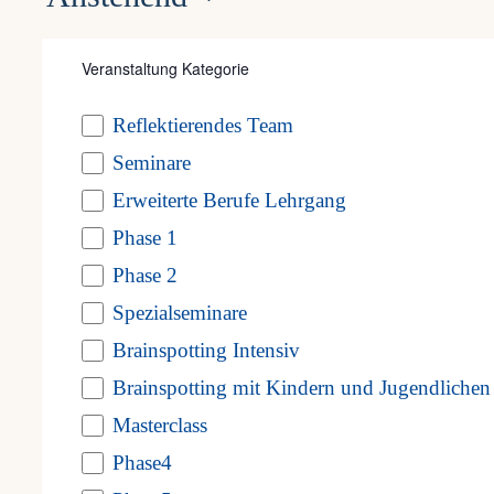
Veranstaltunge
Datum
Filters
Changing
wählen.
Veranstaltung Kategorie
September 2026
any
Do.
Reflektierendes Team
Veranstaltung
10
of
Seminare
Kategorie
the
10. September 2026
-
12. September 202
Erweiterte Berufe Lehrgang
form
Kinder und Jugendliche – Wien
Phase 1
inputs
Phase 2
Seminarraum 1140
Penzinger Straße 48, Wie
will
Spezialseminare
Brainspotting Intensiv
cause
Tickets kaufen
€725,00 – €775,00
Brainspotting mit Kindern und Jugendlichen
the
Masterclass
list
April 2027
Phase4
of
Fr.