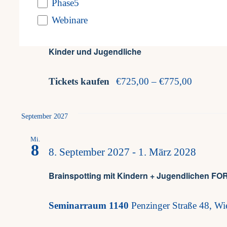
2
Phase5
events
Webinare
2. April 2027
-
4. April 2027
to
refresh
Kinder und Jugendliche
with
Tickets kaufen
€725,00 – €775,00
the
filtered
September 2027
results.
Mi.
8
8. September 2027
-
1. März 2028
Brainspotting mit Kindern + Jugendlichen
Seminarraum 1140
Penzinger Straße 48, Wie