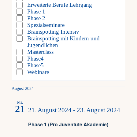
inputs
Kategorie
Erweiterte Berufe Lehrgang
Phase 1
will
Frag
Phase 2
Spezialseminare
cause
Brainspotting Intensiv
Kont
the
Brainspotting mit Kindern und
Jugendlichen
list
Masterclass
Mein
Phase4
of
Phase5
events
Webinare
to
August 2024
refresh
Mi.
21
with
21. August 2024
-
23. August 2024
the
Phase 1 (Pro Juventute Akademie)
filtered