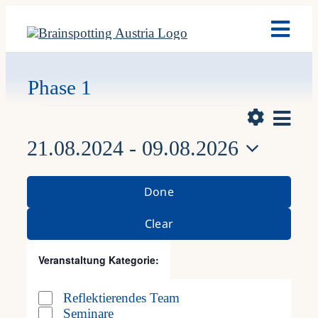
Skip
Toggl
to
Navig
content
Brain
Phase 1
Vera
Veranstaltunge
Ausb
Ansich
Liste
Hide
Ans
21.08.2024
 - 
09.08.2026
Naviga
Filters
Nav
Term
Datum
Filters
Changing
wählen.
Done
Fach
any
Clear
of
Veranstaltung Kategorie
:
Team
the
Open
Close
filter
filter
form
Reflektierendes Team
Veranstaltung
News
Seminare